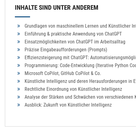
INHALTE SIND UNTER ANDEREM
Grundlagen von maschinellem Lernen und Künstlicher Int
Einführung & praktische Anwendung von ChatGPT
Einsatzmöglichkeiten von ChatGPT im Arbeitsalltag
Präzise Eingabeaufforderungen (Prompts)
Effizienzsteigerung mit ChatGPT: Automatisierungsmögli
Programmierung: Code-Entwicklung (Iterative Python Co
Microsoft CoPilot, GitHub CoPilot & Co.
Künstliche Intelligenz und deren Herausforderungen in E
Rechtliche Einordnung von Künstlicher Intelligenz
Analyse der Stärken und Schwächen von verschiedenen K
Ausblick: Zukunft von Künstlicher Intelligenz
DIE SCHULUNG ERMÖGLICHT IHNEN DIE ...
CHATGPT-SCHULUNG: ABLAUF
UNSERE PARTNER