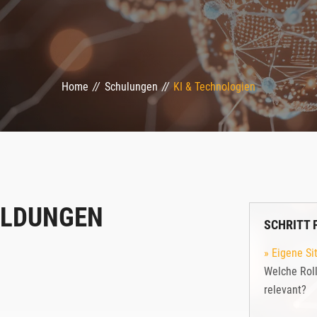
Home
//
Schulungen
//
KI & Technologien
ILDUNGEN
SCHRITT 
» Eigene Si
Welche Rol
relevant?