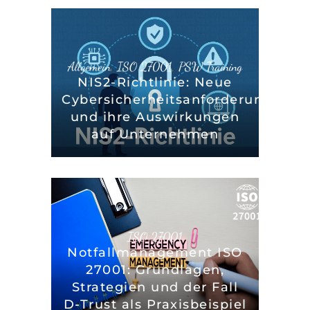
Allgemein
,
ISO 27001
,
PSW Training
NIS2-Richtlinie: Neue
Cybersicherheitsanforderungen
und ihre Auswirkungen
auf Unternehmen
ISO 27001
Notfallmanagement ISO
27001: Grundlagen,
Strategien und der Fall
D-Trust als Praxisbeispiel