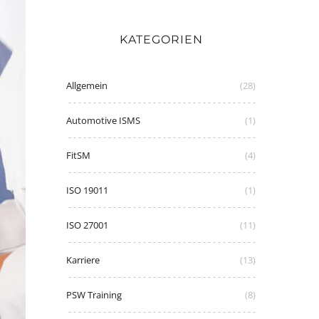
KATEGORIEN
Allgemein
(28)
Automotive ISMS
(1)
FitSM
(4)
ISO 19011
(1)
ISO 27001
(11)
Karriere
(13)
PSW Training
(8)