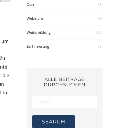
Quiz
(1)
Webinare
(1)
Weiterbildung
(15)
, um
Zertifizierung
(8)
 Zu
nnte
r die
ALLE BEITRÄGE
en
DURCHSUCHEN
. Im