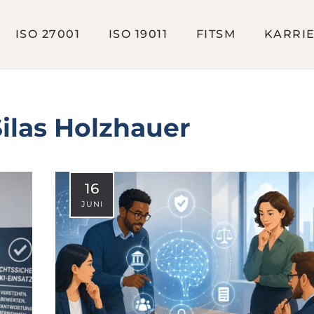
ISO 27001
ISO 19011
FITSM
KARRI
ilas Holzhauer
16
JUNI