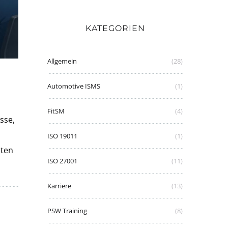
KATEGORIEN
Allgemein
(28)
Automotive ISMS
(1)
FitSM
(4)
sse,
ISO 19011
(1)
nten
ISO 27001
(11)
Karriere
(13)
PSW Training
(8)