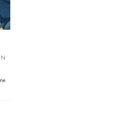
EN
ine